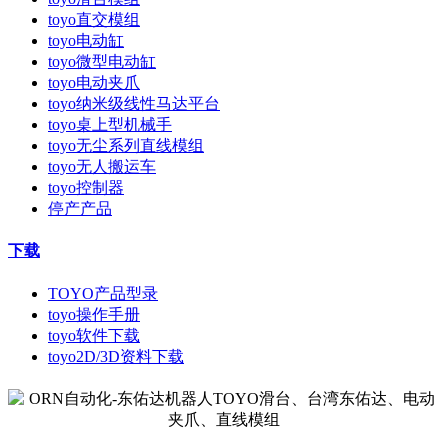
toyo直交模组
toyo电动缸
toyo微型电动缸
toyo电动夹爪
toyo纳米级线性马达平台
toyo桌上型机械手
toyo无尘系列直线模组
toyo无人搬运车
toyo控制器
停产产品
下载
TOYO产品型录
toyo操作手册
toyo软件下载
toyo2D/3D资料下载