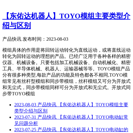
【东佑达机器人】TOYO模组主要类型介
绍与区别
产品快讯
发布时间：2023-08-03
模组具体的作用是将回转运动转化为直线运动，或将直线运动
转化为回转运动的理想的产品。已经广泛用于各种各样的精密
仪器、机械设备。只要包括加工机械设备、自动机械化、精密
工具、半导体机械、机器人、运输器械等等。TOYO模组产品
分有很多种类型,每款产品的功能及特色都各不相同,TOYO模
组常见有丝杆型模组和同步带模组，丝杆模组又可分为开放式
和无尘式，同步带模组同样可分为开放式和无尘式。开放式同
步带TOYO模组
2023-08-03
产品快讯
【东佑达机器人】TOYO模组主要
类型介绍与区别
2023-07-31
产品快讯
【东佑达机器人】TOYO电动缸常
见问题分析
2023-07-25
产品快讯
【东佑达机器人】TOYO电动缸的