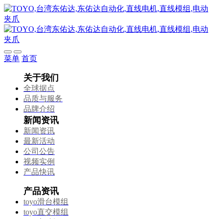
菜单
首页
关于我们
全球据点
品质与服务
品牌介绍
新闻资讯
新闻资讯
最新活动
公司公告
视频实例
产品快讯
产品资讯
toyo滑台模组
toyo直交模组