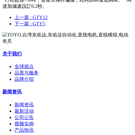
達加減速設訂0.2秒。
上一篇
: GTY12
下一篇
: GTY5
关于我们
全球据点
品质与服务
品牌介绍
新闻资讯
新闻资讯
最新活动
公司公告
视频实例
产品快讯