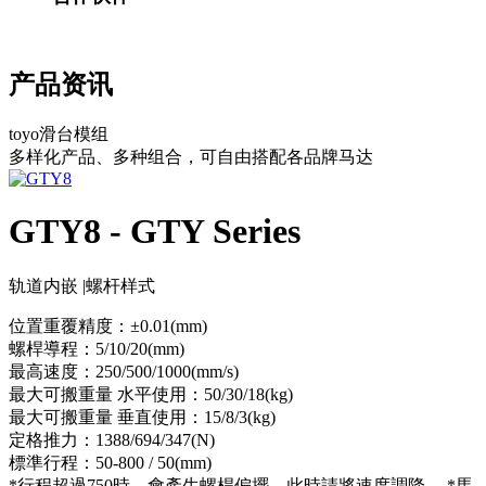
产品资讯
toyo滑台模组
多样化产品、多种组合，可自由搭配各品牌马达
GTY8 - GTY Series
轨道内嵌
|
螺杆样式
位置重覆精度：±0.01(mm)
螺桿導程：5/10/20(mm)
最高速度：250/500/1000(mm/s)
最大可搬重量 水平使用：50/30/18(kg)
最大可搬重量 垂直使用：15/8/3(kg)
定格推力：1388/694/347(N)
標準行程：50-800 / 50(mm)
*行程超過750時，會產生螺桿偏擺，此時請將速度調降。 *馬