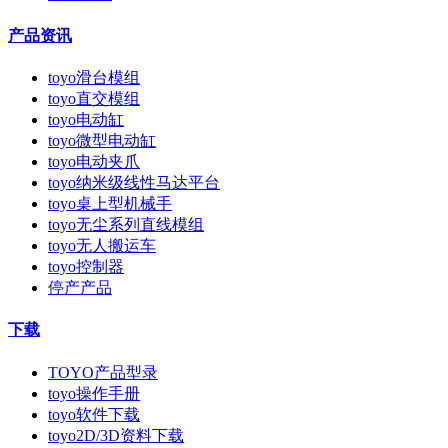
产品资讯
toyo滑台模组
toyo直交模组
toyo电动缸
toyo微型电动缸
toyo电动夹爪
toyo纳米级线性马达平台
toyo桌上型机械手
toyo无尘系列直线模组
toyo无人搬运车
toyo控制器
停产产品
下载
TOYO产品型录
toyo操作手册
toyo软件下载
toyo2D/3D资料下载