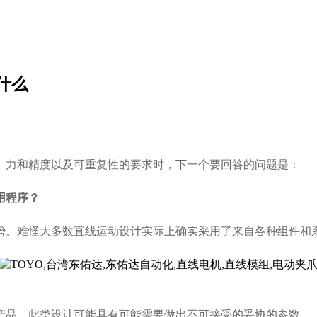
什么
、力和精度以及可重复性的要求时，下一个要回答的问题是：
用程序？
势。
难怪大多数直线运动设计实际上确实采用了来自各种组件和
产品，此类设计可能具有可能需要做出不可接受的妥协的参数…