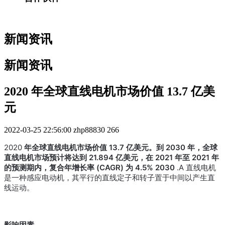
新闻资讯
新闻资讯
2020 年全球直线电机市场价值 13.7 亿美
元
2022-03-25 22:56:00
zhp88830
266
2020
年全球直线电机市场价值 13.7 亿美元。到 2030 年，全球
直线电机市场预计将达到 21.894 亿美元，在 2021 年至 2021 年
的预测期内，复合年增长率 (CAGR) 为 4.5% 2030
.A 直线电机
是一种感应电动机，其平行的直线定子和转子置于中间以产生直
线运动。
影响因素