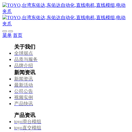
菜单
首页
关于我们
全球据点
品质与服务
品牌介绍
新闻资讯
新闻资讯
最新活动
公司公告
视频实例
产品快讯
产品资讯
toyo滑台模组
toyo直交模组