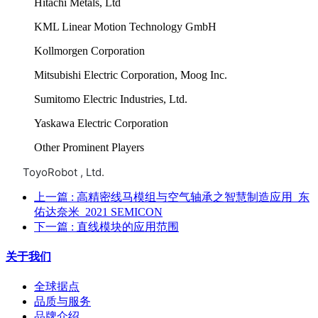
Hitachi Metals, Ltd
KML Linear Motion Technology GmbH
Kollmorgen Corporation
Mitsubishi Electric Corporation, Moog Inc.
Sumitomo Electric Industries, Ltd.
Yaskawa Electric Corporation
Other Prominent Players
ToyoRobot , Ltd.
上一篇
: 高精密线马模组与空气轴承之智慧制造应用_东
佑达奈米_2021 SEMICON
下一篇
: 直线模块的应用范围
关于我们
全球据点
品质与服务
品牌介绍