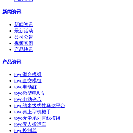
新闻资讯
新闻资讯
最新活动
公司公告
视频实例
产品快讯
产品资讯
toyo滑台模组
toyo直交模组
toyo电动缸
toyo微型电动缸
toyo电动夹爪
toyo纳米级线性马达平台
toyo桌上型机械手
toyo无尘系列直线模组
toyo无人搬运车
toyo控制器