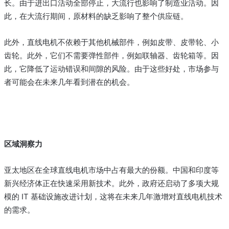
长。
由于进出口活动全部停止，大流行也影响了制造业活动。
因
此，在大流行期间，原材料的缺乏影响了整个供应链。
此外，直线电机不依赖于其他机械部件，例如皮带、皮带轮、小
齿轮。
此外，它们不需要弹性部件，例如联轴器、齿轮箱等。因
此，它降低了运动错误和间隙的风险。
由于这些好处，市场参与
者可能会在未来几年看到潜在的机会。
区域洞察力
亚太地区在全球直线电机市场中占有最大的份额。
中国和印度等
新兴经济体正在快速采用新技术。
此外，政府还启动了多项大规
模的 IT 基础设施改进计划，这将在未来几年激增对直线电机技术
的需求。