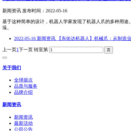
新闻资讯
发布时间：2022-05-16
基于这种简单的设计，机器人学家发现了机器人爪的多种用途
垛。
2022-05-16
新闻资讯
【东佑达机器人】机械爪：从制造
上一页
1
下一页
转至第
关于我们
全球据点
品质与服务
品牌介绍
新闻资讯
新闻资讯
最新活动
公司公告