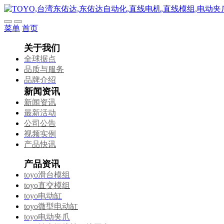
菜单
首页
关于我们
全球据点
品质与服务
品牌介绍
新闻资讯
新闻资讯
最新活动
公司公告
视频实例
产品快讯
产品资讯
toyo滑台模组
toyo直交模组
toyo电动缸
toyo微型电动缸
toyo电动夹爪