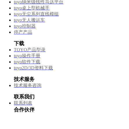
toyo纳米级线性马达平台
toyo桌上型机械手
toyo无尘系列直线模组
toyo无人搬运车
toyo控制器
停产产品
下载
TOYO产品型录
toyo操作手册
toyo软件下载
toyo2D/3D资料下载
技术服务
技术服务咨询
联系我们
联系列表
合作伙伴