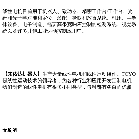
线性电机目前用于机器人、致动器、精密工作台/工作台、光
纤和光子学对准和定位、装配、拾取和放置系统、机床、半导
体设备、电子制造、需要高带宽响应控制的检测系统、视觉系
统以及许多其他工业运动控制应用中。
【东佑达机器人】
生产大量线性电机和线性运动组件。TOYO
是线性运动技术的领导者，为各种行业和应用开发定制电机。
我们制造的线性电机有很多不同类型，每种都有各自的优点
无刷的