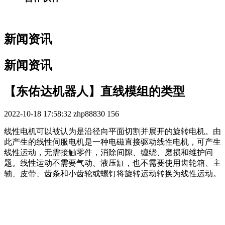
新闻资讯
新闻资讯
【东佑达机器人】直线模组的类型
2022-10-18 17:58:32
zhp88830
156
线性电机可以被认为是沿径向平面切割并展开的旋转电机。由
此产生的线性伺服电机是一种电磁直接驱动线性电机，可产生
线性运动，无需接触零件，消除间隙、缠绕、磨损和维护问
题。线性运动不需要气动、液压缸，也不需要使用齿轮箱、主
轴、皮带、齿条和小齿轮或螺钉将旋转运动转换为线性运动。