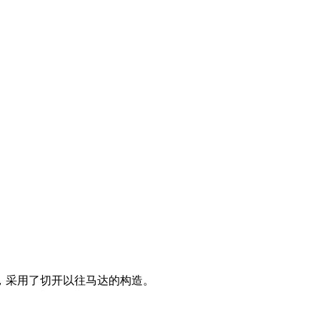
，采用了切开以往马达的构造。