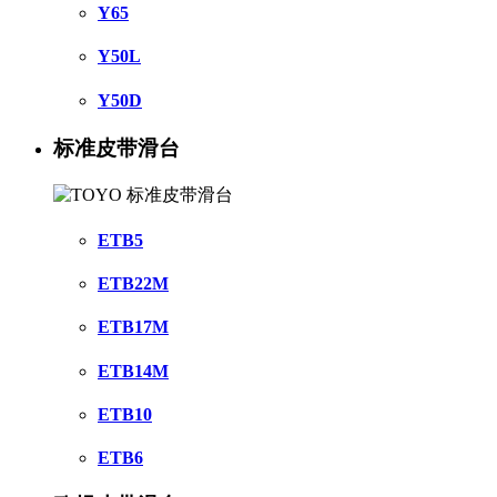
Y65
Y50L
Y50D
标准皮带滑台
ETB5
ETB22M
ETB17M
ETB14M
ETB10
ETB6