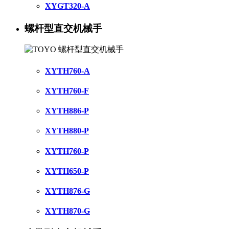
XYGT320-A
螺杆型直交机械手
XYTH760-A
XYTH760-F
XYTH886-P
XYTH880-P
XYTH760-P
XYTH650-P
XYTH876-G
XYTH870-G