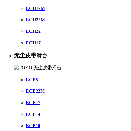
ECH17M
ECH22M
ECH22
ECH17
无尘皮带滑台
ECB5
ECB22M
ECB17
ECB14
ECB10