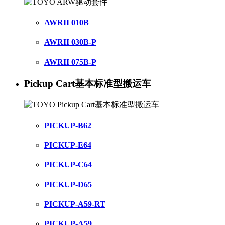
AWRII 010B
AWRII 030B-P
AWRII 075B-P
Pickup Cart基本标准型搬运车
PICKUP-B62
PICKUP-E64
PICKUP-C64
PICKUP-D65
PICKUP-A59-RT
PICKUP-A59