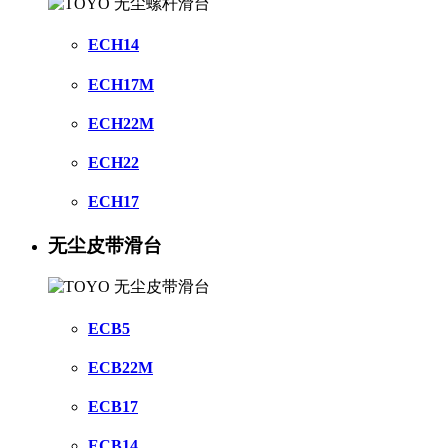
ECH14
ECH17M
ECH22M
ECH22
ECH17
无尘皮带滑台
ECB5
ECB22M
ECB17
ECB14