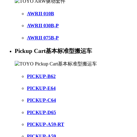
AWRII 010B
AWRII 030B-P
AWRII 075B-P
Pickup Cart基本标准型搬运车
PICKUP-B62
PICKUP-E64
PICKUP-C64
PICKUP-D65
PICKUP-A59-RT
PICKUP-A59