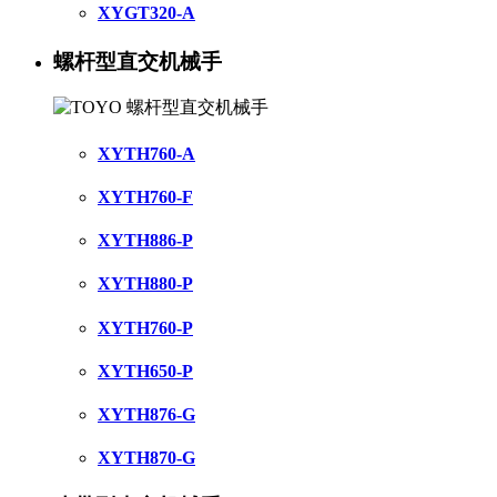
XYGT320-A
螺杆型直交机械手
XYTH760-A
XYTH760-F
XYTH886-P
XYTH880-P
XYTH760-P
XYTH650-P
XYTH876-G
XYTH870-G