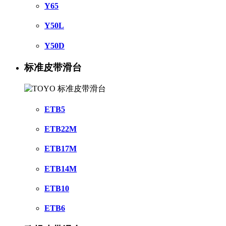
Y65
Y50L
Y50D
标准皮带滑台
ETB5
ETB22M
ETB17M
ETB14M
ETB10
ETB6