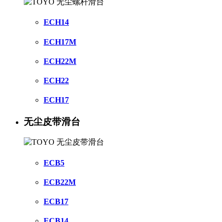
ECH14
ECH17M
ECH22M
ECH22
ECH17
无尘皮带滑台
ECB5
ECB22M
ECB17
ECB14