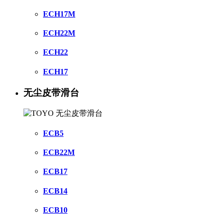
ECH17M
ECH22M
ECH22
ECH17
无尘皮带滑台
ECB5
ECB22M
ECB17
ECB14
ECB10